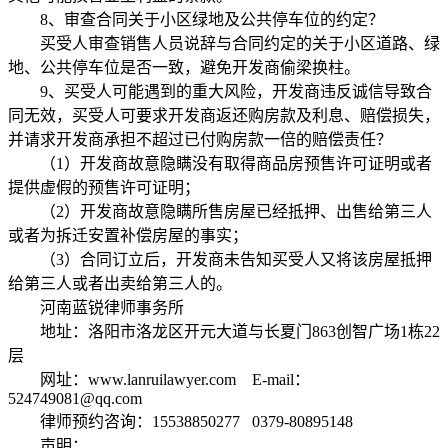
8、审查合同关于小区绿地及公共停车位的约定？
买受人审查销售人员说辞与合同约定的关于小区道路、绿
地、公共停车位是否一致，避免开发商偷梁换柱。
9、买受人可能遇到的重大风险，开发商违反诚信导致合
同无效，买受人可要求开发商返还购房款及利息、赔偿损失，
并请求开发商承担不超过已付购房款一倍的赔偿责任？
（1）开发商故意隐瞒没有取得商品房预售许可证明或者
提供虚假的预售许可证明；
（2）开发商故意隐瞒所售房屋已经抵押、出售给第三人
或者为拆迁安置补偿房屋的事实；
（3）合同订立后，开发商未告知买受人又将该房屋抵押
给第三人或者出卖给第三人的。
河南蓝锐律师事务所
地址：洛阳市洛龙区开元大道与长夏门863创智广场1栋22
层
网址：www.lanruilawyer.com E-mail：
524749081@qq.com
律师预约咨询：15538850277 0379-80895148
声明：