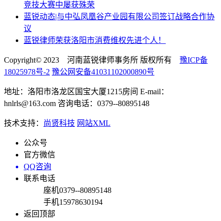
竞技大赛中屡获殊荣
蓝锐动态|与中弘凤凰谷产业园有限公司签订战略合作协
议
蓝锐律师荣获洛阳市消费维权先进个人！
Copyright© 2023 河南蓝锐律师事务所 版权所有
豫ICP备
18025978号-2
豫公网安备41031102000890号
地址：洛阳市洛龙区国宝大厦1215房间 E-mail：
hnlrls@163.com 咨询电话：0379--80895148
技术支持：
尚贤科技
网站XML
公众号
官方微信
QQ咨询
联系电话
座机
0379--80895148
手机
15978630194
返回顶部