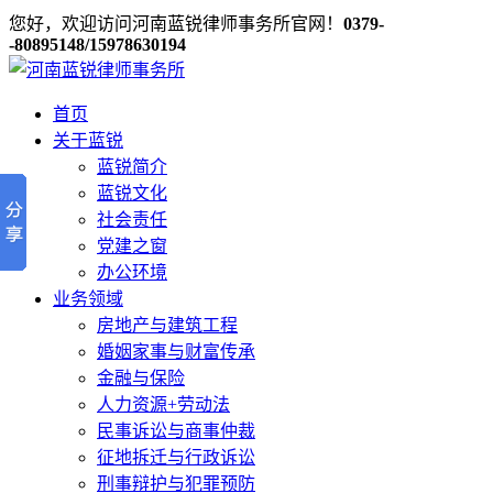
您好，欢迎访问河南蓝锐律师事务所官网！
0379-
-80895148/15978630194
首页
关于蓝锐
蓝锐简介
蓝锐文化
社会责任
党建之窗
办公环境
业务领域
房地产与建筑工程
婚姻家事与财富传承
金融与保险
人力资源+劳动法
民事诉讼与商事仲裁
征地拆迁与行政诉讼
刑事辩护与犯罪预防