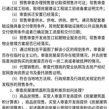
（3）预售审查办理预售登记取得预售许可证；现售审查
已通过竣工验收，取得房屋建设工程竣工验收备案证明文件；
（4）审查拆迁安置已经落实；
（5）现售审查供水、供电、供热、燃气、通讯等配套基
础设施具备交付使用条件，其他配套基础设施和公共设施具备
交付使用条件或者已确定施工进度和交付日期；
（6）预售审查开发商签订前期物业服务合同；现售审查
物业管理方案是否已经落实。
（7）通过规划总平面图了解该小区的规划条件，审查是
否存在临时业主公约，审查房屋是否存在租赁情况，并去房管
局查询欲购买的房屋是否存在一房二卖或者被抵押的情况。
（8）代理销售的，审查代理商的营业执照及去房产经纪
官网查询资质证书及委托销售证明。
（9）符合当地地方法规、行政规章及行政机关规定的开
发程序的预售条件。
2、审查房屋建筑面积及面积差异如何处理？
（1）商品房预售，买受人审查开发商提供《房屋建筑面
积计算表》，商品房现售，买受人审查开发商提供《房屋建筑
面积测算表》，前述两表中房屋公用部位建筑面积中必须将分