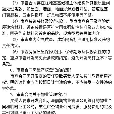
（3）审查合同存在除地基基础和主体结构外其他质量问
题处理条款，如屋面、墙面、地面渗漏或者开裂，管道阻塞，
门窗翘裂、五金件损坏，灯具电器不能使用等问题。
（4）审查装饰装修及设备标准，重点审查合同及查验房
屋建筑材料、设备装置是否符合国家强制性标准及双方约定标
准，明确约定材料及设备的品牌、规格型号等具体内容。
（5）审查室内空气质量、建筑隔音标准适用标准及违约
责任约定。
（6）审查房屋质量保修范围、保修期限及保修责任的约
定，重点审查开发商免责条款的约定，避免开发商订立不平等
条款。
6、审查合同房屋产权登记的约定？
审查合同因开发商的责任导致买受人无法按时取得房屋产
权证明的违约金应当按照日计付违约金，不应接受一次性违约
金条款。
7、审查合同关于物业管理约定？
买受人要求开发商出示与前期物业管理公司签订的物业合
同和临时业主公约，重点审查物业公司资质、服务费用约定及
其他可能损害业主利益的条款。