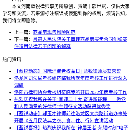
本文河南蓝锐律师事务所原创，责编｜郭世斌，仅供大家
学习和交流，若来源标注错误或侵犯到你的权利，烦请告知，
我们将立即删除。
上一篇：
商品房现售风险防范
下一篇：
最高人民法院关于审理商品房买卖合同纠纷案
件适用法律若干问题的解释
热门资讯
【蓝锐动态】国际消费者权益日 | 蓝锐律师屡获荣誉
洛龙区司法局考核组莅临我所就年度考核工作进行深入
调研
洛阳市律师协会考核组莅临我所开展2022年度考核工作
热烈庆祝我所在关于“喜迎二十大 奋进新征程——做党
和人民满意的好律师”主题征文活动获得优秀奖
【蓝锐动态】郝玉才律师前往洛龙区太康路街道办事处
开展《五月民法典之衣、食、住、行》宣讲活动
【蓝锐喜报】热烈庆祝我所在“律届王者·荣耀时刻”电子