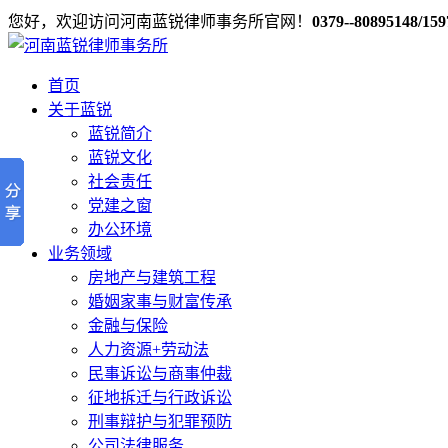
您好，欢迎访问河南蓝锐律师事务所官网！
0379--80895148/15
首页
关于蓝锐
蓝锐简介
蓝锐文化
社会责任
党建之窗
办公环境
业务领域
房地产与建筑工程
婚姻家事与财富传承
金融与保险
人力资源+劳动法
民事诉讼与商事仲裁
征地拆迁与行政诉讼
刑事辩护与犯罪预防
公司法律服务