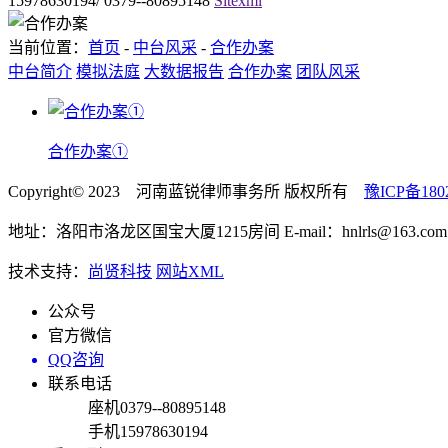
15978630194/ 0379--80895148
Sitexml
当前位置：
首页
-
中台风采
-
合作办案
中台简介
模拟法庭
大数据报告
合作办案
团队风采
合作办案①
Copyright© 2023 河南蓝锐律师事务所 版权所有
豫ICP备180
地址：洛阳市洛龙区国宝大厦1215房间 E-mail：hnlrls@163.com 
技术支持：
尚贤科技
网站XML
公众号
官方微信
QQ咨询
联系电话
座机
0379--80895148
手机
15978630194