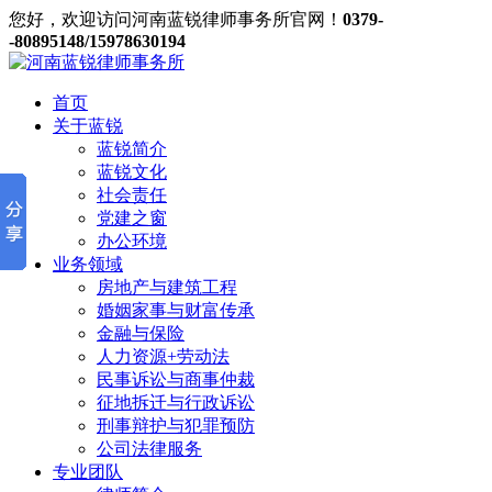
您好，欢迎访问河南蓝锐律师事务所官网！
0379-
-80895148/15978630194
首页
关于蓝锐
蓝锐简介
蓝锐文化
社会责任
党建之窗
办公环境
业务领域
房地产与建筑工程
婚姻家事与财富传承
金融与保险
人力资源+劳动法
民事诉讼与商事仲裁
征地拆迁与行政诉讼
刑事辩护与犯罪预防
公司法律服务
专业团队