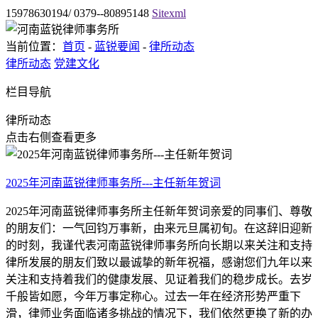
15978630194/ 0379--80895148
Sitexml
当前位置：
首页
-
蓝锐要闻
-
律所动态
律所动态
党建文化
栏目导航
律所动态
点击右侧查看更多
2025年河南蓝锐律师事务所---主任新年贺词
2025年河南蓝锐律师事务所主任新年贺词亲爱的同事们、尊敬
的朋友们：一气回钧万事新，由来元旦属初旬。在这辞旧迎新
的时刻，我谨代表河南蓝锐律师事务所向长期以来关注和支持
律所发展的朋友们致以最诚挚的新年祝福，感谢您们九年以来
关注和支持着我们的健康发展、见证着我们的稳步成长。去岁
千般皆如愿，今年万事定称心。过去一年在经济形势严重下
滑，律师业务面临诸多挑战的情况下，我们依然更换了新的办