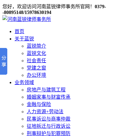
您好，欢迎访问河南蓝锐律师事务所官网！
0379-
-80895148/15978630194
首页
关于蓝锐
蓝锐简介
蓝锐文化
社会责任
党建之窗
办公环境
业务领域
房地产与建筑工程
婚姻家事与财富传承
金融与保险
人力资源+劳动法
民事诉讼与商事仲裁
征地拆迁与行政诉讼
刑事辩护与犯罪预防