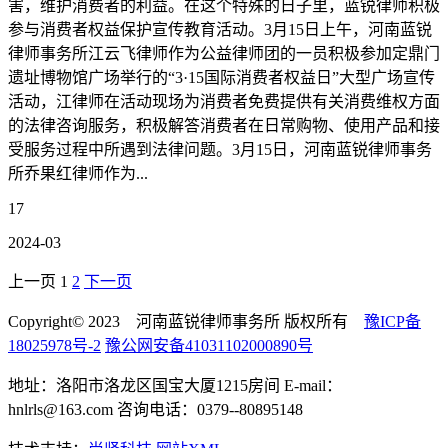
害，维护消费者的利益。在这个特殊的日子里，蓝锐律师积极
参与消费者权益保护宣传教育活动。3月15日上午，河南蓝锐
律师事务所江云飞律师作为公益律师团的一员积极参加定鼎门
遗址博物馆广场举行的“3·15国际消费者权益日”大型广场宣传
活动，江律师在活动现场为消费者免费提供有关消费维权方面
的法律咨询服务，积极解答消费者在日常购物、使用产品和接
受服务过程中所遇到法律问题。3月15日，河南蓝锐律师事务
所乔果红律师作为...
17
2024-03
上一页
1
2
下一页
Copyright© 2023 河南蓝锐律师事务所 版权所有
豫ICP备
18025978号-2
豫公网安备41031102000890号
地址：洛阳市洛龙区国宝大厦1215房间 E-mail：
hnlrls@163.com 咨询电话：0379--80895148