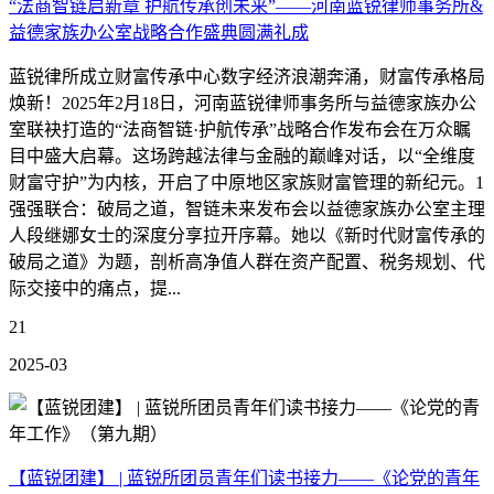
“法商智链启新章 护航传承创未来”——河南蓝锐律师事务所&
益德家族办公室战略合作盛典圆满礼成
蓝锐律所成立财富传承中心数字经济浪潮奔涌，财富传承格局
焕新！2025年2月18日，河南蓝锐律师事务所与益德家族办公
室联袂打造的“法商智链·护航传承”战略合作发布会在万众瞩
目中盛大启幕。这场跨越法律与金融的巅峰对话，以“全维度
财富守护”为内核，开启了中原地区家族财富管理的新纪元。1
强强联合：破局之道，智链未来发布会以益德家族办公室主理
人段继娜女士的深度分享拉开序幕。她以《新时代财富传承的
破局之道》为题，剖析高净值人群在资产配置、税务规划、代
际交接中的痛点，提...
21
2025-03
【蓝锐团建】 | 蓝锐所团员青年们读书接力——《论党的青年