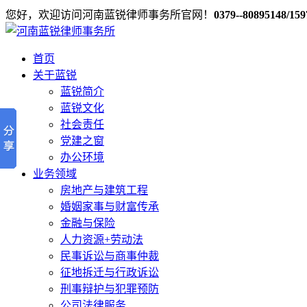
您好，欢迎访问河南蓝锐律师事务所官网！
0379--80895148/15
首页
关于蓝锐
蓝锐简介
蓝锐文化
社会责任
党建之窗
办公环境
业务领域
房地产与建筑工程
婚姻家事与财富传承
金融与保险
人力资源+劳动法
民事诉讼与商事仲裁
征地拆迁与行政诉讼
刑事辩护与犯罪预防
公司法律服务