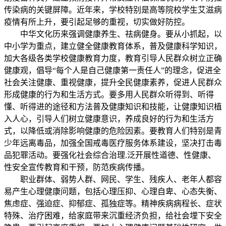
传染病的关键屏障。近年来，学校特别是高等院校学生艾滋病
疫情有所上升，要引起足够的重视，切实做好防控。
中华文化历来强调健康养生、祛病健身。要从小抓起，以
中小学为重点，建立健全健康教育体系，普及健康科学知识，
加大各级各类学校健康教育力度，教育引导人民群众树立正确
健康观，倡导“每个人是自己健康第一责任人”的理念，促进全
社会关注健康、重视健康，提升全民健康素养，促进人民群众
形成健康的行为和生活方式。要多用人民群众听得到、听得
懂、听得进的途径和方法普及健康知识和技能，让健康知识植
入人心，引导人们树立健康意识，养成良好的行为和生活方
式，以降低或消除影响健康的危险因素。要教育人们特别是青
少年远离毒品，加强全国戒毒医疗服务体系建设，坚决打击毒
品犯罪活动。要强化社会综合治理.泛开展性道德、性健康、
性安全宣传教育和干预，防范疾病传播。
职业群体、弱势人群、网民、学生、残疾人、老年人都容
易产生心理健康问题，包括心理压抑、心理自卑、心态失衡、
焦虑症、强迫症、抑郁症、孤独症等。精神疾病病程长、症状
特殊、治疗困难，给家庭带来沉重经济负担，给社会埋下安全