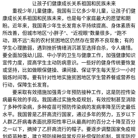
让孩子们健康成长关系祖国和民族未来
重视少年儿童健康。我国有三亿多少年儿童，让孩子们健
康成长关系祖国和民族未来，也是每个家庭最大的愿望和期
盼。近年来，我国青少年生长发育水平持续提高、身体素质有
所改善，但城市地区“小胖子”、“近视眼”数量很多，“跑不
动，跳不远”;有的农村贫困地区仍然存在营养不良现象；有的
学生心理脆弱，遇到挫折情绪消沉甚至选择自杀，令人痛惜。
要全面加强幼儿园、中小学的卫生与健康工作，加强健康知识
宣传力度，提高学生主动防病意识。一些好的健身传统要恢复
或坚持，比如做眼保健操、课间操、保证学生每天至少一小时
锻炼时间等。要有针对性地实施贫困地区学生营养餐或营养包
行动，保障生长发育。
要采取有效措施加强青少年预防接种工作，这是防控传染
病最有效的手段。我国通过实施免疫规划，有效控制甚至消除
了多种传染病，多种疫苗可预防传染病的发病率降至历史最低
水平。我国曾是乙肝高流行国家，通过多年的努力，五岁以下
人群乙肝病毒表面抗原阳性率已从最高时的百分之十降至百分
之一以下，摘掉了乙肝高流行的帽子。要逐步调整国家免疫规
划疫苗种类，建立预防接种异常反应补偿保险机制，筑牢防控