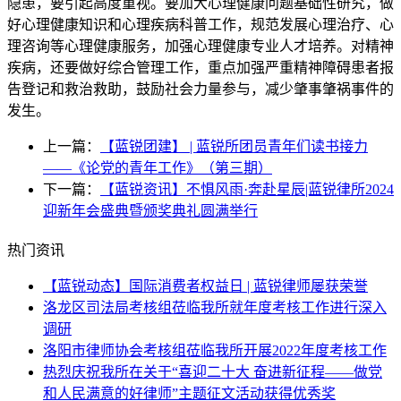
隐患，要引起高度重视。要加大心理健康问题基础性研究，做
好心理健康知识和心理疾病科普工作，规范发展心理治疗、心
理咨询等心理健康服务，加强心理健康专业人才培养。对精神
疾病，还要做好综合管理工作，重点加强严重精神障碍患者报
告登记和救治救助，鼓励社会力量参与，减少肇事肇祸事件的
发生。
上一篇：
【蓝锐团建】 | 蓝锐所团员青年们读书接力
——《论党的青年工作》（第三期）
下一篇：
【蓝锐资讯】不惧风雨·奔赴星辰|蓝锐律所2024
迎新年会盛典暨颁奖典礼圆满举行
热门资讯
【蓝锐动态】国际消费者权益日 | 蓝锐律师屡获荣誉
洛龙区司法局考核组莅临我所就年度考核工作进行深入
调研
洛阳市律师协会考核组莅临我所开展2022年度考核工作
热烈庆祝我所在关于“喜迎二十大 奋进新征程——做党
和人民满意的好律师”主题征文活动获得优秀奖