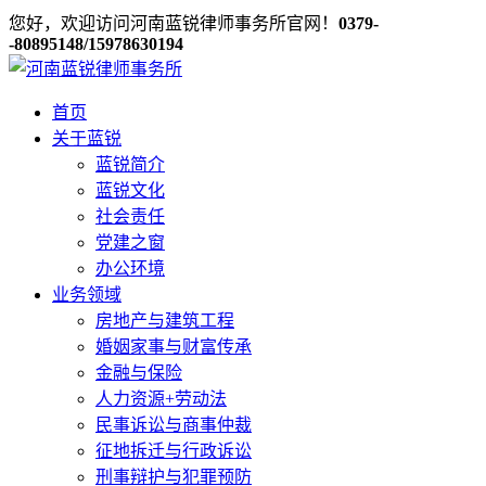
您好，欢迎访问河南蓝锐律师事务所官网！
0379-
-80895148/15978630194
首页
关于蓝锐
蓝锐简介
蓝锐文化
社会责任
党建之窗
办公环境
业务领域
房地产与建筑工程
婚姻家事与财富传承
金融与保险
人力资源+劳动法
民事诉讼与商事仲裁
征地拆迁与行政诉讼
刑事辩护与犯罪预防