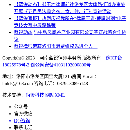
【蓝锐动态】郝玉才律师前往洛龙区太康路街道办事处
开展《五月民法典之衣、食、住、行》宣讲活动
【蓝锐喜报】热烈庆祝我所在“律届王者·荣耀时刻”电子
竞技大赛中屡获殊荣
蓝锐动态|与中弘凤凰谷产业园有限公司签订战略合作协
议
蓝锐律师荣获洛阳市消费维权先进个人！
Copyright© 2023 河南蓝锐律师事务所 版权所有
豫ICP备
18025978号-2
豫公网安备41031102000890号
地址：洛阳市洛龙区国宝大厦1215房间 E-mail：
hnlrls@163.com 咨询电话：0379--80895148
技术支持：
尚贤科技
网站XML
公众号
官方微信
QQ咨询
联系电话