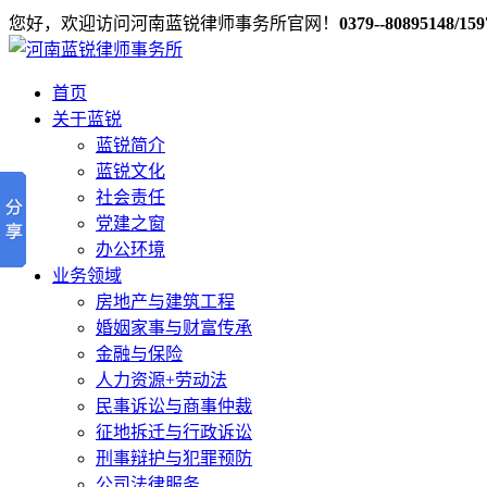
您好，欢迎访问河南蓝锐律师事务所官网！
0379--80895148/15
首页
关于蓝锐
蓝锐简介
蓝锐文化
社会责任
党建之窗
办公环境
业务领域
房地产与建筑工程
婚姻家事与财富传承
金融与保险
人力资源+劳动法
民事诉讼与商事仲裁
征地拆迁与行政诉讼
刑事辩护与犯罪预防
公司法律服务