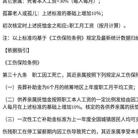
其它亲属：死者本人工资×30%（每人每月）；
孤寡老人或孤儿：上述标准的基础上增加10％；
初次核定时上述抚恤金之和应≤职工月工资（按月计算）
。
注：以上标准均基于《工伤保险条例》规定及最新统计数据归
【依据指引】
《工伤保险条例》
第三十九条 职工因工死亡，其近亲属按照下列规定从工伤保
（一）丧葬补助金为6个月的统筹地区上年度职工月平均工资；
（二）供养亲属抚恤金按照职工本人工资的一定比例发给由因工
人每月在上述标准的基础上增加10%。核定的各供养亲属的
（三）一次性工亡补助金标准为上一年度全国城镇居民人均可支
伤残职工在停工留薪期内因工伤导致死亡的，其近亲属享受本