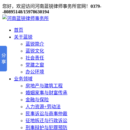
您好，欢迎访问河南蓝锐律师事务所官网！
0379-
-80895148/15978630194
首页
关于蓝锐
蓝锐简介
蓝锐文化
社会责任
党建之窗
办公环境
业务领域
房地产与建筑工程
婚姻家事与财富传承
金融与保险
人力资源+劳动法
民事诉讼与商事仲裁
征地拆迁与行政诉讼
刑事辩护与犯罪预防