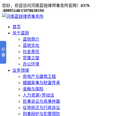
您好，欢迎访问河南蓝锐律师事务所官网！
0379-
-80895148/15978630194
首页
关于蓝锐
蓝锐简介
蓝锐文化
社会责任
党建之窗
办公环境
业务领域
房地产与建筑工程
婚姻家事与财富传承
金融与保险
人力资源+劳动法
民事诉讼与商事仲裁
征地拆迁与行政诉讼
刑事辩护与犯罪预防