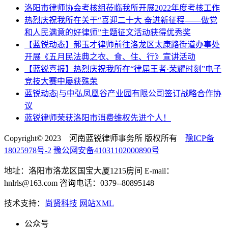
洛阳市律师协会考核组莅临我所开展2022年度考核工作
热烈庆祝我所在关于“喜迎二十大 奋进新征程——做党
和人民满意的好律师”主题征文活动获得优秀奖
【蓝锐动态】郝玉才律师前往洛龙区太康路街道办事处
开展《五月民法典之衣、食、住、行》宣讲活动
【蓝锐喜报】热烈庆祝我所在“律届王者·荣耀时刻”电子
竞技大赛中屡获殊荣
蓝锐动态|与中弘凤凰谷产业园有限公司签订战略合作协
议
蓝锐律师荣获洛阳市消费维权先进个人！
Copyright© 2023 河南蓝锐律师事务所 版权所有
豫ICP备
18025978号-2
豫公网安备41031102000890号
地址：洛阳市洛龙区国宝大厦1215房间 E-mail：
hnlrls@163.com 咨询电话：0379--80895148
技术支持：
尚贤科技
网站XML
公众号