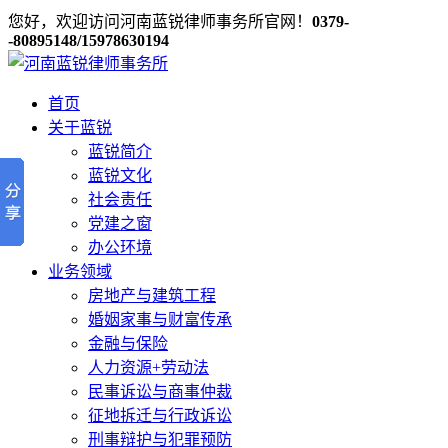
您好，欢迎访问河南蓝锐律师事务所官网！
0379-
-80895148/15978630194
首页
关于蓝锐
蓝锐简介
蓝锐文化
社会责任
党建之窗
办公环境
业务领域
房地产与建筑工程
婚姻家事与财富传承
金融与保险
人力资源+劳动法
民事诉讼与商事仲裁
征地拆迁与行政诉讼
刑事辩护与犯罪预防