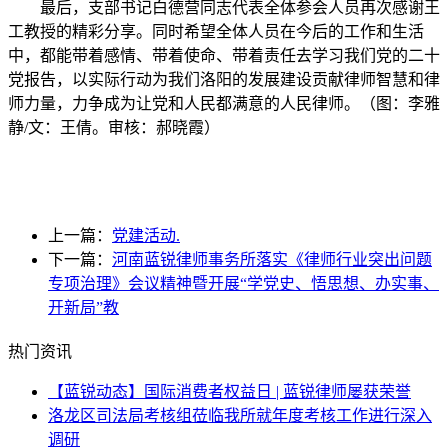
最后，支部书记白德营同志代表全体参会人员再次感谢王
工教授的精彩分享。同时希望全体人员在今后的工作和生活
中，都能带着感情、带着使命、带着责任去学习我们党的二十
党报告，以实际行动为我们洛阳的发展建设贡献律师智慧和律
师力量，力争成为让党和人民都满意的人民律师。（图：李雅
静/文：王倩。审核：郝晓霞）
上一篇：
党建活动.
下一篇：
河南蓝锐律师事务所落实《律师行业突出问题
专项治理》会议精神暨开展“学党史、悟思想、办实事、
开新局”教
热门资讯
【蓝锐动态】国际消费者权益日 | 蓝锐律师屡获荣誉
洛龙区司法局考核组莅临我所就年度考核工作进行深入
调研