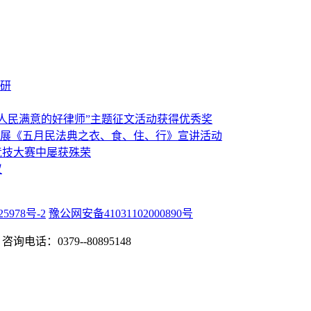
研
人民满意的好律师”主题征文活动获得优秀奖
展《五月民法典之衣、食、住、行》宣讲活动
竞技大赛中屡获殊荣
议
25978号-2
豫公网安备41031102000890号
咨询电话：0379--80895148