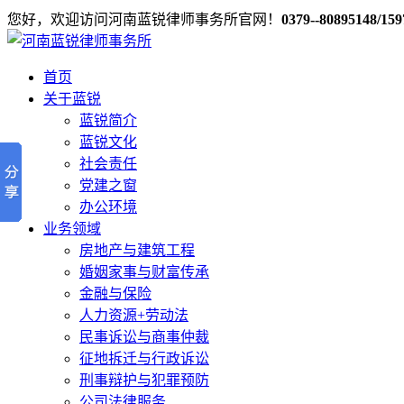
您好，欢迎访问河南蓝锐律师事务所官网！
0379--80895148/15
首页
关于蓝锐
蓝锐简介
蓝锐文化
社会责任
党建之窗
办公环境
业务领域
房地产与建筑工程
婚姻家事与财富传承
金融与保险
人力资源+劳动法
民事诉讼与商事仲裁
征地拆迁与行政诉讼
刑事辩护与犯罪预防
公司法律服务