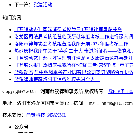
下一篇：
党建活动.
热门资讯
【蓝锐动态】国际消费者权益日 | 蓝锐律师屡获荣誉
洛龙区司法局考核组莅临我所就年度考核工作进行深入调
洛阳市律师协会考核组莅临我所开展2022年度考核工作
热烈庆祝我所在关于“喜迎二十大 奋进新征程——做党和
【蓝锐动态】郝玉才律师前往洛龙区太康路街道办事处开
【蓝锐喜报】热烈庆祝我所在“律届王者·荣耀时刻”电子
蓝锐动态|与中弘凤凰谷产业园有限公司签订战略合作协
蓝锐律师荣获洛阳市消费维权先进个人！
Copyright© 2023 河南蓝锐律师事务所 版权所有
豫ICP备180
地址：洛阳市洛龙区国宝大厦1215房间 E-mail：hnlrls@163.com 
技术支持：
尚贤科技
网站XML
公众号