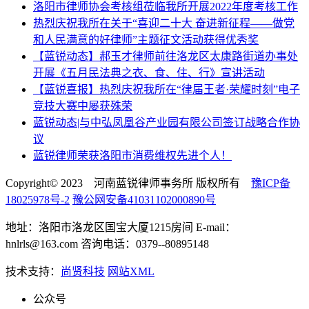
洛阳市律师协会考核组莅临我所开展2022年度考核工作
热烈庆祝我所在关于“喜迎二十大 奋进新征程——做党
和人民满意的好律师”主题征文活动获得优秀奖
【蓝锐动态】郝玉才律师前往洛龙区太康路街道办事处
开展《五月民法典之衣、食、住、行》宣讲活动
【蓝锐喜报】热烈庆祝我所在“律届王者·荣耀时刻”电子
竞技大赛中屡获殊荣
蓝锐动态|与中弘凤凰谷产业园有限公司签订战略合作协
议
蓝锐律师荣获洛阳市消费维权先进个人！
Copyright© 2023 河南蓝锐律师事务所 版权所有
豫ICP备
18025978号-2
豫公网安备41031102000890号
地址：洛阳市洛龙区国宝大厦1215房间 E-mail：
hnlrls@163.com 咨询电话：0379--80895148
技术支持：
尚贤科技
网站XML
公众号