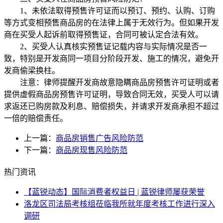
1、未依法取得预售许可证而以预订、预约、认购、订购
等方式变相预售商品房的在法律上属于无效行为。但如果开发
商在买受人起诉前取得预售证，合同可被认定合法有效。
2、买受人认真核实预售证记载内容与实际情况是否一
致，特别是开发商同一项目分阶段开发、施工的情况，避免开
发商偷梁换柱。
注意：律师提醒开发商故意隐瞒商品房预售许可证明或者
提供虚假商品房预售许可证明，导致合同无效，买受人可以请
求返还已购房款及利息、赔偿损失，并请求开发商承担不超过
一倍的赔偿责任。
上一篇：
商品房销售广告风险防范
下一篇：
商品房现售风险防范
热门资讯
【蓝锐动态】国际消费者权益日 | 蓝锐律师屡获荣誉
洛龙区司法局考核组莅临我所就年度考核工作进行深入
调研