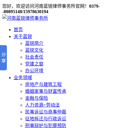
您好，欢迎访问河南蓝锐律师事务所官网！
0379-
-80895148/15978630194
首页
关于蓝锐
蓝锐简介
蓝锐文化
社会责任
党建之窗
办公环境
业务领域
房地产与建筑工程
婚姻家事与财富传承
金融与保险
人力资源+劳动法
民事诉讼与商事仲裁
征地拆迁与行政诉讼
刑事辩护与犯罪预防