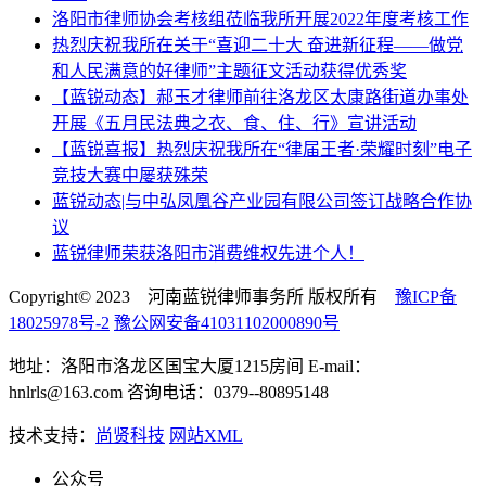
洛阳市律师协会考核组莅临我所开展2022年度考核工作
热烈庆祝我所在关于“喜迎二十大 奋进新征程——做党
和人民满意的好律师”主题征文活动获得优秀奖
【蓝锐动态】郝玉才律师前往洛龙区太康路街道办事处
开展《五月民法典之衣、食、住、行》宣讲活动
【蓝锐喜报】热烈庆祝我所在“律届王者·荣耀时刻”电子
竞技大赛中屡获殊荣
蓝锐动态|与中弘凤凰谷产业园有限公司签订战略合作协
议
蓝锐律师荣获洛阳市消费维权先进个人！
Copyright© 2023 河南蓝锐律师事务所 版权所有
豫ICP备
18025978号-2
豫公网安备41031102000890号
地址：洛阳市洛龙区国宝大厦1215房间 E-mail：
hnlrls@163.com 咨询电话：0379--80895148
技术支持：
尚贤科技
网站XML
公众号