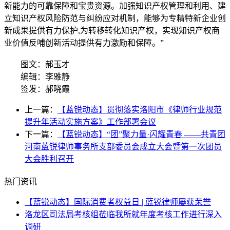
新能力的可靠保障和宝贵资源。加强知识产权管理和利用、建
立知识产权风险防范与纠纷应对机制，能够为专精特新企业创
新成果提供有力保护,为转移转化知识产权，实现知识产权商
业价值反哺创新活动提供有力激励和保障。”
图文：郝玉才
编辑：李雅静
签发：郝晓霞
上一篇：
【蓝锐动态】贯彻落实洛阳市《律师行业规范
提升年活动实施方案》工作部署会议
下一篇：
【蓝锐动态】“团”聚力量·闪耀青春 ——共青团
河南蓝锐律师事务所支部委员会成立大会暨第一次团员
大会胜利召开
热门资讯
【蓝锐动态】国际消费者权益日 | 蓝锐律师屡获荣誉
洛龙区司法局考核组莅临我所就年度考核工作进行深入
调研