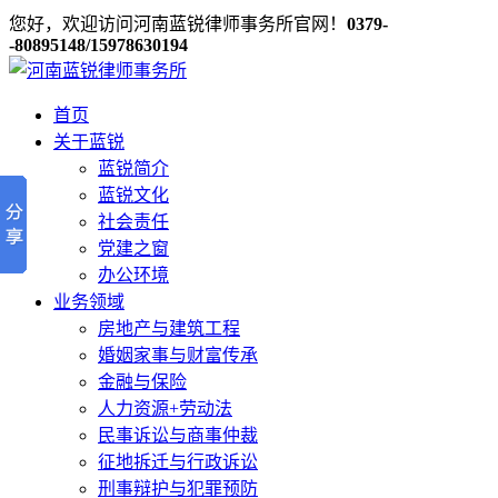
您好，欢迎访问河南蓝锐律师事务所官网！
0379-
-80895148/15978630194
首页
关于蓝锐
蓝锐简介
蓝锐文化
社会责任
党建之窗
办公环境
业务领域
房地产与建筑工程
婚姻家事与财富传承
金融与保险
人力资源+劳动法
民事诉讼与商事仲裁
征地拆迁与行政诉讼
刑事辩护与犯罪预防