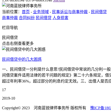
15978630194/ 0379--80895148
Sitexml
当前位置：
首页
-
业务领域
-
民事诉讼与商事仲裁
-
民间借贷
商事仲裁
合同纠纷
民间借贷
人身损害
栏目导航
民间借贷
点击右侧查看更多
民间借贷中的几大困惑
一、民间借贷一分利是什么意思?民间借贷中常说的几分利一般
间借贷案件适用法律的若干问题的规定》第二十六条规定，借
超过年利率36%，超过部分的利息约定无效。三、出借人是否应
17
2019-10
Copyright© 2023 河南蓝锐律师事务所 版权所有
豫ICP备180