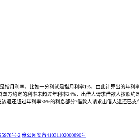
是指月利率，比如一分利就是指月利率1%，由此计算出的年利率
贷双方约定的利率未超过年利率24%，出借人请求借款人按照约
该退还超过年利率36%的利息部分?借款人请求出借人返还已支付的
25978号-2
豫公网安备41031102000890号