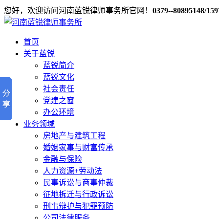
您好，欢迎访问河南蓝锐律师事务所官网！
0379--80895148/15
首页
关于蓝锐
蓝锐简介
蓝锐文化
社会责任
党建之窗
办公环境
业务领域
房地产与建筑工程
婚姻家事与财富传承
金融与保险
人力资源+劳动法
民事诉讼与商事仲裁
征地拆迁与行政诉讼
刑事辩护与犯罪预防
公司法律服务