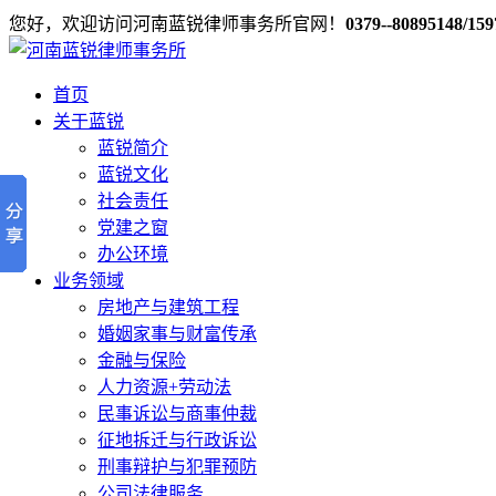
您好，欢迎访问河南蓝锐律师事务所官网！
0379--80895148/15
首页
关于蓝锐
蓝锐简介
蓝锐文化
社会责任
党建之窗
办公环境
业务领域
房地产与建筑工程
婚姻家事与财富传承
金融与保险
人力资源+劳动法
民事诉讼与商事仲裁
征地拆迁与行政诉讼
刑事辩护与犯罪预防
公司法律服务