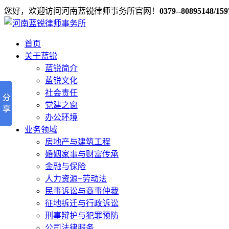
您好，欢迎访问河南蓝锐律师事务所官网！
0379--80895148/15
首页
关于蓝锐
蓝锐简介
蓝锐文化
社会责任
党建之窗
办公环境
业务领域
房地产与建筑工程
婚姻家事与财富传承
金融与保险
人力资源+劳动法
民事诉讼与商事仲裁
征地拆迁与行政诉讼
刑事辩护与犯罪预防
公司法律服务